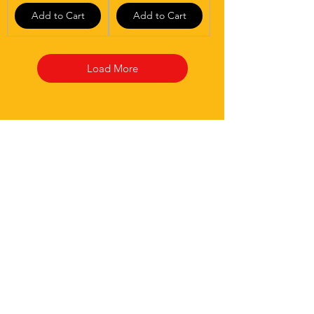
Add to Cart
Add to Cart
Load More
33 Pizzas
Help us become better
Visit our
Customer Support:
for assistance or call us at:
+374 11 333030