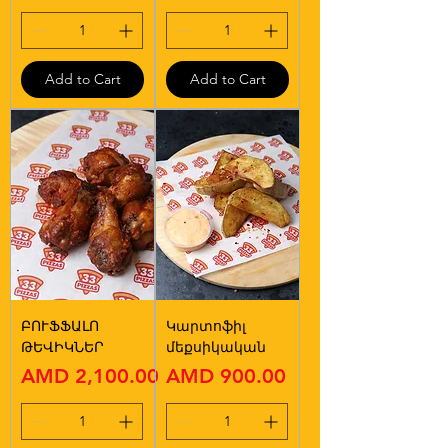
Add to Cart
Add to Cart
ԲՈՒՖՖԱԼՈ
Կարտոֆիլ
ԹԵՎԻԿՆԵՐ
մեքսիկական
Price
Price
AMD 2,100.00
AMD 900.00