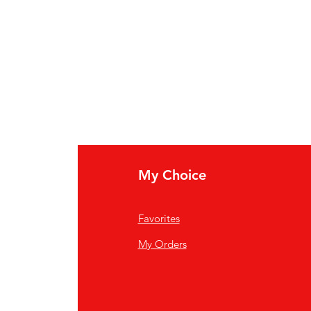
My Choice
Favorites
My Orders