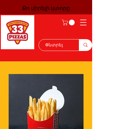
Քո սիրելի կտորը