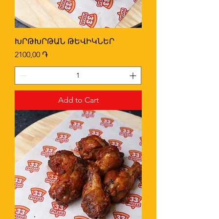
ԽՐԹԽՐԹԱՆ ԹԵՎԻԿՆԵՐ
Price
2100,00 ֏
Add to Cart