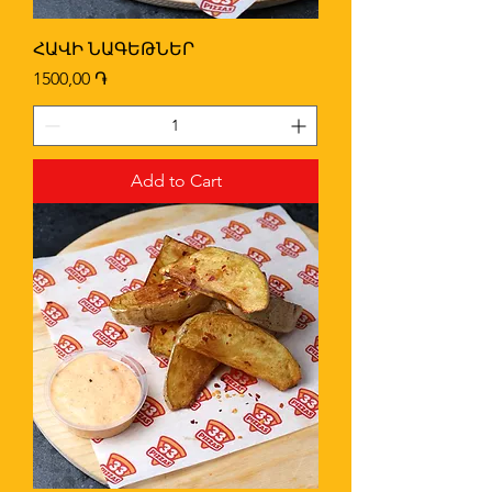
ՀԱՎԻ ՆԱԳԵԹՆԵՐ
Price
1500,00 ֏
Add to Cart