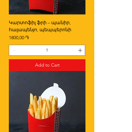
Կարտոֆիլ ֆրի – պանիր,
հալապենյո, պեպպերոնի
Price
1800,00 ֏
Add to Cart