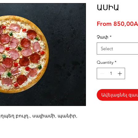
ԱՍԻԱ
From
850,00
Չափ
*
Select
Quantity
*
Ավելացնել զամ
պեղ բուլղ․, սալիամի, պանիր,