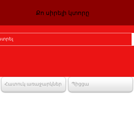
Քո սիրելի կտորը
Հատուկ առաջարկներ
Պիցցա