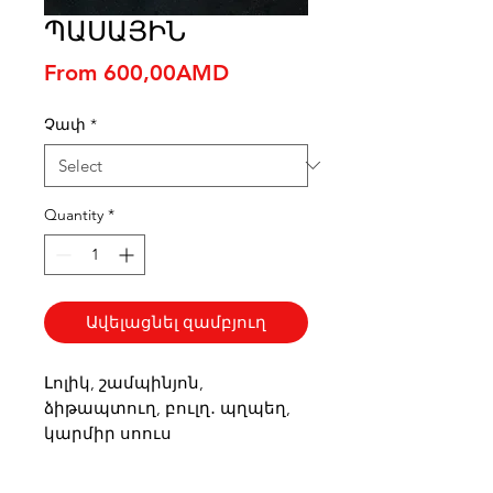
ՊԱՍԱՅԻՆ
Sale
From
600,00AMD
Price
Չափ
*
Quantity
*
Ավելացնել զամբյուղ
Լոլիկ, շամպինյոն,
ձիթապտուղ, բուլղ․ պղպեղ,
կարմիր սոուս