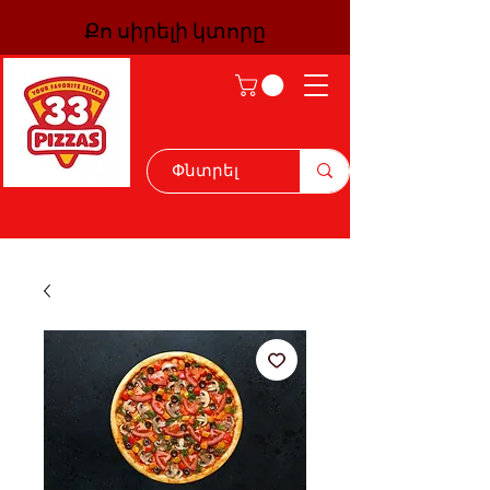
Քո սիրելի կտորը