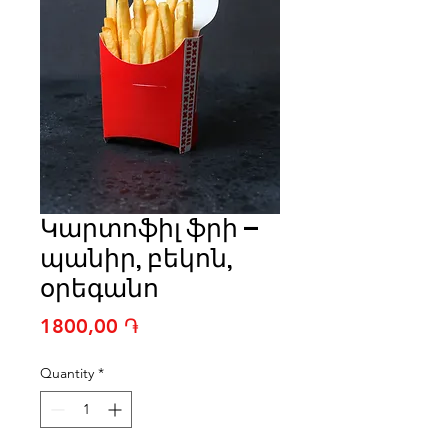
Կարտոֆիլ ֆրի –
պանիր, բեկոն,
օրեգանո
Price
1800,00 ֏
Quantity
*