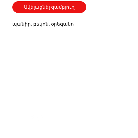
Ավելացնել զամբյուղ
պանիր, բեկոն, օրեգանո
33Pizzas
Help us become better
Visit our
Customer Support
for assistance or call us at
+374 11 333030