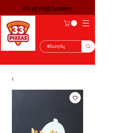
Քո սիրելի կտորը