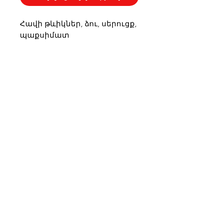
Հավի թևիկներ, ձու, սերուցք,
պաքսիմատ
33Pizzas
Help us become better
Visit our
Customer Support
for assistance or call us at
+374 11 333030