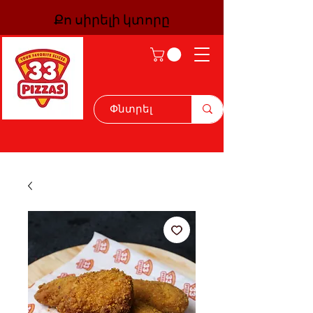
Քո սիրելի կտորը