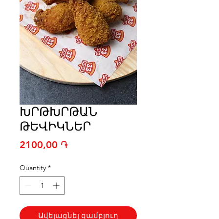
ԽՐԹԽՐԹԱՆ
ԹԵՎԻԿՆԵՐ
Price
2100,00 ֏
Quantity
*
Ավելացնել զամբյուղ