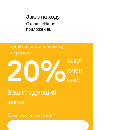
Заказ на ходу
Скачать:
Наше
приложение:
Подписаться и усилить;
Сохранять:
20%
выкл
ючен
ный:
Ваш следующий
заказ:
Enter your email here