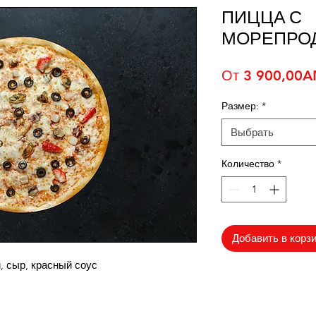
ПИЦЦА С
МОРЕПРО
От
3 900,00
Размер:
*
Выбрать
Количество
*
Добавить в корз
, сыр, красный соус