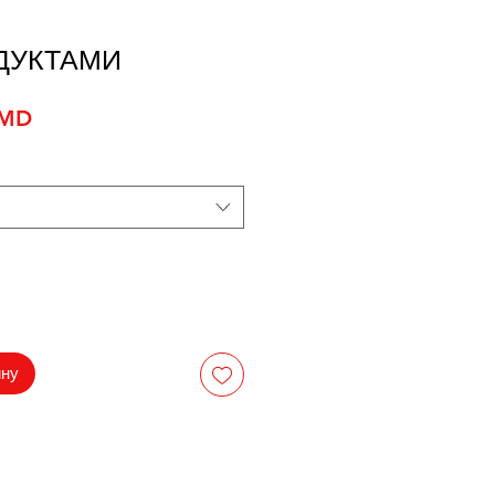
ДУКТАМИ
Спеццена
AMD
ину